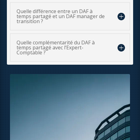
Quelle différence entre un DAF à
temps partagé et un DAF manager de
transition ?
Quelle complémentarité du DAF à
temps partagé avec l’Expert-
Comptable ?